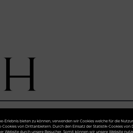
-Erlebnis bieten zu können, verwenden wir Cookies welche für die Nutzun
ik-Cookies von Drittanbietern. Durch den Einsatz der Statistik-Cookies von
e konnte leider nicht gefunden werden. Vielleicht hilft die Such
er Website durch unsere Besucher. Somit können wir unsere Website nutze