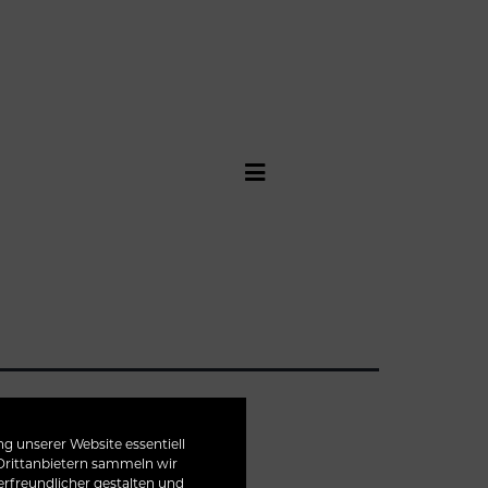
g unserer Website essentiell
 Drittanbietern sammeln wir
funktion.
rfreundlicher gestalten und